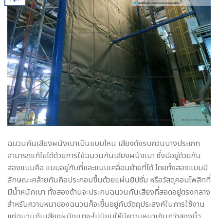
ฉนวนกันเสียงผนังเบาเป็นแบบไหน เสียงดังรบกวนบางประเภท
สามารถแก้ไขได้ด้วยการใช้ฉนวนกันเสียงผนังเบา ซึ่งมีอยู่ด้วยกัน
สองแบบคือ แบบอยู่กับที่และแบบเคลื่อนย้ายที่ได้ โดยทั้งสองแบบมี
ลักษณะคล้ายกันคือประกอบขึ้นด้วยแผ่นยิปซั่ม หรือวัสดุคอมโพสิทที่
มีน้ำหนักเบา ทั้งสองด้านจะประกบฉนวนกันเสียงที่สอดอยู่ตรงกลาง
สำหรับความหนาของฉนวนก็จะขึ้นอยู่กับวัตถุประสงค์ในการใช้งาน
แต่ฉนวนกันเสียงผนังเบาจะไม่นิยมให้มีความหนาเกินกว่าสองนิ้ว