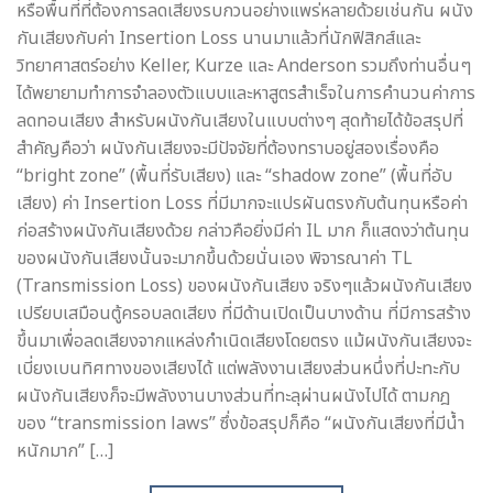
หรือพื้นที่ที่ต้องการลดเสียงรบกวนอย่างแพร่หลายด้วยเช่นกัน ผนัง
กันเสียงกับค่า Insertion Loss นานมาแล้วที่นักฟิสิกส์และ
วิทยาศาสตร์อย่าง Keller, Kurze และ Anderson รวมถึงท่านอื่นๆ
ได้พยายามทำการจำลองตัวแบบและหาสูตรสำเร็จในการคำนวนค่าการ
ลดทอนเสียง สำหรับผนังกันเสียงในแบบต่างๆ สุดท้ายได้ข้อสรุปที่
สำคัญคือว่า ผนังกันเสียงจะมีปัจจัยที่ต้องทราบอยู่สองเรื่องคือ
“bright zone” (พื้นที่รับเสียง) และ “shadow zone” (พื้นที่อับ
เสียง) ค่า Insertion Loss ที่มีมากจะแปรผันตรงกับต้นทุนหรือค่า
ก่อสร้างผนังกันเสียงด้วย กล่าวคือยิ่งมีค่า IL มาก ก็แสดงว่าต้นทุน
ของผนังกันเสียงนั้นจะมากขึ้นด้วยนั่นเอง พิจารณาค่า TL
(Transmission Loss) ของผนังกันเสียง จริงๆแล้วผนังกันเสียง
เปรียบเสมือนตู้ครอบลดเสียง ที่มีด้านเปิดเป็นบางด้าน ที่มีการสร้าง
ขึ้นมาเพื่อลดเสียงจากแหล่งกำเนิดเสียงโดยตรง แม้ผนังกันเสียงจะ
เบี่ยงเบนทิศทางของเสียงได้ แต่พลังงานเสียงส่วนหนึ่งที่ปะทะกับ
ผนังกันเสียงก็จะมีพลังงานบางส่วนที่ทะลุผ่านผนังไปได้ ตามกฎ
ของ “transmission laws” ซึ่งข้อสรุปก็คือ “ผนังกันเสียงที่มีน้ำ
หนักมาก” […]