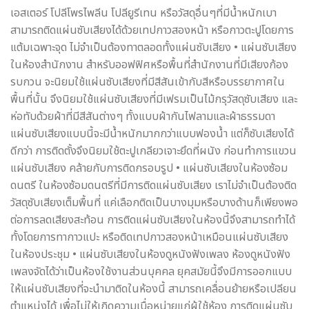
เอสเตอร์ โปลีโพรไพลีน โปลียูรีเทน หรือวัสดุอื่นๆที่มีน้ำหนักเบา
สามารถติดแผ่นซับเสียงได้ด้วยเทปกาวสองหน้า หรือกาวตะปูโดยการ
แต้มเฉพาะจุด ไม่จำเป็นต้องทาตลอดทั้งแผ่นซับเสียง • แผ่นซับเสียง
ในห้องสำนักงาน สำหรับออฟฟิศหรือพื้นที่สำนักงานที่มีเสียงก้อง
รบกวน จะนิยมใช้แผ่นซับเสียงที่มีสีสันเข้ากับสีหรือบรรยากาศใน
พื้นที่นั้น จึงนิยมใช้แผ่นซับเสียงที่มีเฟรมเป็นไม้กรุวัสดุซับเสียง และ
ห่อทับด้วยผ้าที่มีสีสันต่างๆ ทั้งแบบผ้ากันไฟลามและผ้าธรรมดา
แผ่นซับเสียงแบบนี้จะมีน้ำหนักมากกว่าแบบฟองน้ำ แต่ก็ซับเสียงได้
ดีกว่า การติดตั้งจึงนิยมใช้ตะปูเกลียวเจาะยึดที่ผนัง ก่อนทำการแขวน
แผ่นซับเสียง คล้ายกับการติดกรอบรูป • แผ่นซับเสียงในห้องซ้อม
ดนตรี ในห้องซ้อมดนตรีที่มีการติดแผ่นซับเสียง เราไม่จำเป็นต้องติด
วัสดุซับเสียงเต็มพื้นที่ แค่เลือกติดเป็นบางมุมหรือบางด้านก็เพียงพอ
ต่อการลดเสียงสะท้อน การติดแผ่นซับเสียงในห้องนี้จึงสามารถทำได้
ทั้งโดยการทากาวแปะ หรือติดเทปกาวสองหน้าเหมือนแผ่นซับเสียง
ในห้องประชุม • แผ่นซับเสียงในห้องดูหนังฟังเพลง ห้องดูหนังฟัง
เพลงจัดได้ว่าเป็นห้องใช้งานส่วนบุคคล ยุคสมัยนี้จึงมีการออกแบบ
ให้แผ่นซับเสียงที่จะนำมาติดในห้องนี้ สามารถเคลื่อนย้ายหรือเปลียน
ตำแหน่งได้ เพื่อไม่ให้เกิดความเบื่อหน่ายแก่ผู้ใช้ห้อง การติดแผ่นซับ