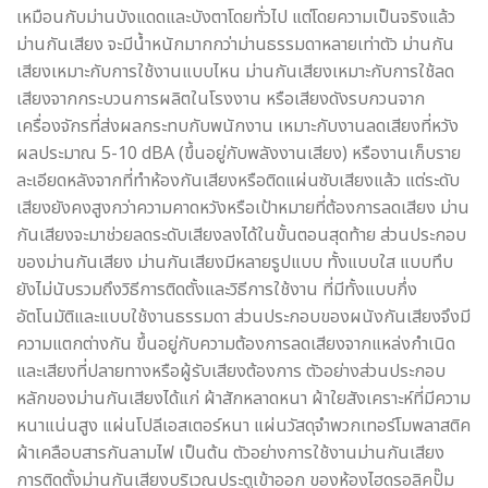
เหมือนกับม่านบังแดดและบังตาโดยทั่วไป แต่โดยความเป็นจริงแล้ว
ม่านกันเสียง จะมีน้ำหนักมากกว่าม่านธรรมดาหลายเท่าตัว ม่านกัน
เสียงเหมาะกับการใช้งานแบบไหน ม่านกันเสียงเหมาะกับการใช้ลด
เสียงจากกระบวนการผลิตในโรงงาน หรือเสียงดังรบกวนจาก
เครื่องจักรที่ส่งผลกระทบกับพนักงาน เหมาะกับงานลดเสียงที่หวัง
ผลประมาณ 5-10 dBA (ขึ้นอยู่กับพลังงานเสียง) หรืองานเก็บราย
ละเอียดหลังจากที่ทำห้องกันเสียงหรือติดแผ่นซับเสียงแล้ว แต่ระดับ
เสียงยังคงสูงกว่าความคาดหวังหรือเป้าหมายที่ต้องการลดเสียง ม่าน
กันเสียงจะมาช่วยลดระดับเสียงลงได้ในขั้นตอนสุดท้าย ส่วนประกอบ
ของม่านกันเสียง ม่านกันเสียงมีหลายรูปแบบ ทั้งแบบใส แบบทึบ
ยังไม่นับรวมถึงวิธีการติดตั้งและวิธีการใช้งาน ที่มีทั้งแบบกึ่ง
อัตโนมัติและแบบใช้งานธรรมดา ส่วนประกอบของผนังกันเสียงจึงมี
ความแตกต่างกัน ขึ้นอยู่กับความต้องการลดเสียงจากแหล่งกำเนิด
และเสียงที่ปลายทางหรือผู้รับเสียงต้องการ ตัวอย่างส่วนประกอบ
หลักของม่านกันเสียงได้แก่ ผ้าสักหลาดหนา ผ้าใยสังเคราะห์ที่มีความ
หนาแน่นสูง แผ่นโปลีเอสเตอร์หนา แผ่นวัสดุจำพวกเทอร์โมพลาสติค
ผ้าเคลือบสารกันลามไฟ เป็นต้น ตัวอย่างการใช้งานม่านกันเสียง
การติดตั้งม่านกันเสียงบริเวณประตูเข้าออก ของห้องไฮดรอลิคปั๊ม