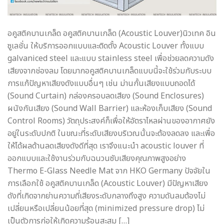
อคูสติคบานเกล็ด อคูสติคบานเกล็ด (Acoustic Louver)นิวเทค อิน
ซูเลชั่น ให้บริการออกแบบและติดตั้ง Acoustic Louver ทั้งแบบ
galvaniced steel และแบบ stainless steel เพื่อช่วยลดความดัง
เสียงจากช่องลม โดยมากอคูสติคบานเกล็ดแบบนี้จะใช้ร่วมกับระบบ
การแก้ปัญหาเสียงดังแบบอื่นๆ เช่น ม่านกั้นเสียงแบบถอดได้
(Sound Curtain) กล่องครอบลดเสียง (Sound Enclosures)
ผนังกันเสียง (Sound Wall Barrier) และห้องเก็บเสียง (Sound
Control Rooms) วัตถุประสงค์ก็เพื่อให้อัตราไหลผ่านของอากาศยัง
อยู่ในระดับปกติ ในขณะที่ระดับเสียงบริเวณนั้นจะต้องลดลง และเพื่อ
ให้ได้ผลด้านลดเสียงดังดีที่สุด เราจึงแนะนำ acoustic louver ที่
ออกแบบและใช้งานร่วมกับฉนวนซับเสียงคุณภาพสูงอย่าง
Thermo E-Glass Needle Mat จาก HKO Germany ปัจจัยใน
การเลือกใช้ อคูสติคบานเกล็ด (Acoustic Louver) มีปัญหาเสียง
ดังที่เกิดจากย่านความถี่เสียงระดับกลางถึงสูง ความดันลมต้องไม่
เปลี่ยนหรือเปลี่ยนน้อยที่สุด (minimized pressure drop) ไม่
เป็นตัวการก่อให้เกิดความร้อนสะสม […]