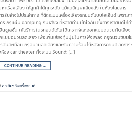
ิดรถมา “เพราะเรา เข้าใจเรื่องเสียง” เป็นสโลแกนที่ยืนยันได้เป็นอย่างดีว่
หาเรื่องเสียง ให้ลูกค้าได้ทุกระดับ แม้แต่ปัญหาเสียงดัง ในห้องโดยสาร
รรับจ้างไม่ประจำทาง ที่ติดระบบเครื่องเสียงรถยนต์แบบไฮเอ็นด์ เพราะก
ร กรุแผ่น damping กันเสียง ที่หลายท่านเข้าใจกัน ซึ่งทางเรายินดีให้ค
ค อินซูเลชั่น ให้บริการในรถยนต์ได้แก่ วิเคราะห์และออกแบบฉนวนกันเสียง
อกแบบฉนวนลดเสียง เพื่อเพิ่มเสียงทุ้มนุ่มในการฟังเพลง กรุฉนวนซับเสี
การสั่นสะเทือน กรุฉนวนลดเสียงและกันความร้อนใต้หลังคารถยนต์ ลดภาระ
ห้อง car theater ทั้งระบบ Sound: […]
CONTINUE READING
→
d
ลดเสียงดังเครื่องยนต์