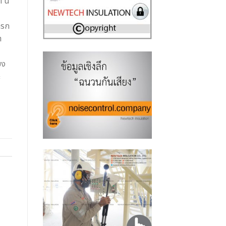
า นิ
ารก
ำ
ยง