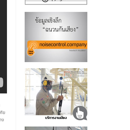
น
ศัย
ทาง