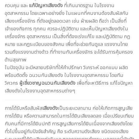
ควบคุม และ
แก้ปัญหาเสียงดัง
ที่เกินมาตรฐาน ในโรงงาน
อุตสาหกรรม โดยเฉพาะอย่างยิ่ง ในแผนกที่คนงานต้องสัมผัสกับ
เสียงเครื่องจักร ที่ดังอยู่ตลอดเวลา เช่น ฝ่ายผลิต ถือว่า เป็นสิ่งที่
เจ้าของกิจการ ทุกคน ควรจะปฏิบัติตาม และเห็นปัญหาเสียงดังใน
เครื่องจักร อุตสาหกรรม เป็นสิ่งที่ต้องเร่งแก้ไข และปฏิบัติตาม กฏ
หมาย และกฎระเบียบของสังคม เพื่อที่จะช่วยกันดูแล แรงงานไทย
รวมถึงแรงงานต่างด้าว ที่ทำงานกับเครื่องจักร จะได้รับการคุ้มครอง
ด้านสุขภาพ
ในปัจจุบัน จะมีหลายบริษัทที่ให้คำปรึกษา วิเคราะห์ ออกแบบ ผลิต
พร้อมติดตั้ง ฉนวนกันเสียงดัง ในโรงงานอุตสาหกรรม โดยทีม
วิศวกร
ผู้เชี่ยวชาญฉนวนกันเสียงดัง
เพื่อที่จะหาวิธีการ แก้ไขปัญหา
เสียงดังในโรงงานอุตสาหกรรมต่างๆ
การได้รับหรือสัมผัส
เสียงดัง
เป็นระยะเวลานาน ก่อให้เกิดการสูญเสีย
การได้ยิน หรือความสามารถในการได้ยินเสียงลดลง เมื่อเปรียบเทียบ
กับคนที่มีการได้ยินปกติ การสูญเสียการได้ยินเนื่องจากเสียงดังโดย
ทั่วไปขึ้นอยู่กับปัจจัยสำคัญ คือ ระดับความดังเสียง ชนิดของเสียง