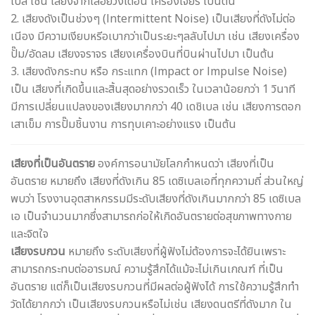
เบล เช่น เสียงจากเลื่อยวงเดือน เครื่องเจียร เป็นต้น
2. เสียงดังเป็นช่วงๆ (lntermittent Noise) เป็นเสียงที่ดังไม่ต่อ
เนีอง มีความเงียบหรีอเบากว่าเป็นระยะๆลลับไปมา เช่น เสียงเครื่อง
ปั๊ม/อัดลม เสียงจราจร เสียงเครื่องบินที่บินผ่านไปมา เป็นต้น
3. เสียงดังกระทบ หรือ กระแทก (lmpact or lmpulse Noise)
เป็น เสียงที่เกิดขึ้นและสิ้นสุดอย่างรวดเร็ว ในเวลาน้อยกว่า 1 วินาที
มีการเปลี่ยนแปลงของเสียงมากกว่า 40 เดชิเบล เช่น เสียงการตอก
เสาเข็ม การปั๊มชิ้นงาน การทุบเคาะอย่างแรง เป็นต้น
เสียงที่เป็นอันตราย
องค์การอนามัยโลกกำหนดว่า เสียงที่เป็น
อันตราย หมายถึง เสียงที่ดังเกิน 85 เดซิเบลเอที่ทุกความถี่ ส่วนใหญ่
พบว่า โรงงานอุตสาหกรรมมีระดับเสียงที่ดังเกินมากกว่า 85 เดซิเบล
เอ เป็นจำนวนมากซึ่งสามารถก่อให้เกิดอันตรายต่อสุขภาพทางกาย
และจิตใจ
เสียงรบกวน
หมายถึง ระดับเสียงที่ผู้ฟังไม่ต้องการจะได้ยินเพราะ
สามารถกระทบต่ออารมณ์ ความรู้สึกได้แม้จะไม่เกินเกณฑ์ ที่เป็น
อันตราย แต่ก็เป็นเสียงรบกวนที่มีผลต่อผู้ฟังได้ การใช้ความรู้สึกทำ
วัดได้ยากกว่า เป็นเสียงรบกวนหรือไม่เช่น เสียงดนตรีที่ดังมาก ใน