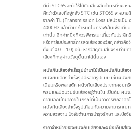
มีค่า STC65 จะทำให้ได้ยินเสียงอีกด้านหนึ่งของผ
คิดว่าตัวเลขที่อยู่หลัง STC เช่น STC65 จะหมายถ
จากค่า TL (Transmission Loss มีหน่วยเป็น dB
4000Hz แล้วนำมากำหนดในกราฟเส้นเพื่อเทียบก
เท่านั้น อีกค่าหนึ่งที่ควรพิจารณาเกี่ยวกับปร
หรือค่าสัมประสิทธิ์การลดเสียงของวัสดุ กล่าวคือวั
ตั้งแต่ 0.0 – 1.0) เช่น หากวัสดุกันเสียงระบุว่ามี
เสียงที่ทะลุผ่านวัสดุนั้นมาได้นั่นเอง
ผนังกันเสียงสำเร็จรูปนำมาใช้เป็นผนังกันเสียงค
ผนังกันเสียงสำเร็จรูปมีหลายรูปแบบ เช่นผนัง
เนียมหรือพลาสติค ผนังกันเสียงประเภทคอนกรีต
พรุนและมีฉนวนซับเสียงอยู่ด้านใน เป็นต้น ผนัง
ภายนอกเข้ามาภายในกรณีที่เป็นอาคารพักอาศัยได้ แ
ผนังกันเสียงสำเร็จรูปเทียบกับความสามารถในการ
ความสวยงาม ปัจจัยด้านการบำรุงรักษา และปัจจัย
ราคาจำหน่ายของผนังกันเสียงและผนังเก็บเสียง