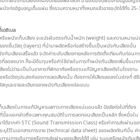
ที่ผนังกันเสียงเครื่องบดย่อยพลาสติค อาจจะต้องมีผนังก่ออิฐมอญเต
นังก่ออิฐมอญเต็มแผ่น ซึ่งรวมความหนาทั้งหมดแล้วอาจจะวัดได้ถึง 25-
่เดซิเบล
งหรือผนังเก็บเสียง จะแปรผันตรงกับน้ำหนัก (weight) และความหนาแน่
งชั้นวัสดุ (layers) ที่นำมาผลิตหรือก่อสร้างขึ้นเป็นผนังกันเสียงนั้น
นังกันเสียงเสร็จแล้ว จะวัดค่าระดับเสียงภายหลังการติดตั้งเทียบกับก่อนกา
ียงที่ลดลงมาก ก็จะมีต้นทุนหรือค่าใช้จ่ายในการทำผนังกันเสียงเพิ่มขึ้นมาก
สียงไม่ว่าจะเป็นในอาคารที่พักอาศัยหรืองานแก้ปัญหาเสียงดังในโรงงาน
ดลงหรือวัตถุประสงค์ของการลดเสียงนั้น ต้องการให้เสียงลดลงในช่วงกี่ d
วัสดุและรายละเอียดของผนังกันเสียงแต่ละแบบ
งเก็บเสียงในการแก้ปัญหามลภาวะทางเสียงแน่นอนแล้ว ปัจจัยต่อไปที่ต้อง
ี่นี้จะขอกล่าวถึงเฉพาะคุณสมบัติในการลดทอนเสียงเป็นหลัก ซึ่งหนึ่งใน
ณาได้จากค่า STC (Sound Transmission Class) หรือค่าการส่งผ่านขอ
้นระบุไว้ในเอกสารการขาย (technical data sheet) ของผลิตภัณฑ์นั้น ค่า
ทานการเดินทางหรือการส่งผ่านของเสียงได้ดี เช่น ระบบหรือผนังกันเสีย