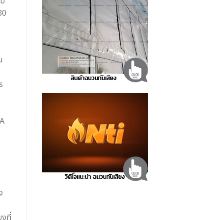
็ม
30
น
ร
BA
ง
งที่