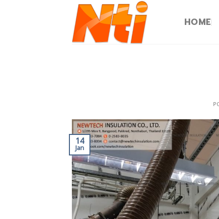
HOME
P
14
Jan