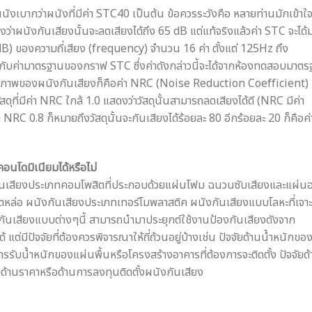
นังเบากว่าผนังที่มีค่า STC40 เป็นต้น ข้อควรระวังคือ หลายท่านมักเข้าใ
ึงว่าผนังกันเสียงนั้นจะลดเสียงได้ถึง 65 dB แต่แท้จริงแล้วค่า STC จะได้
) ของความถี่เสียง (frequency) จำนวน 16 ค่า ตั้งแต่ 125Hz ถึง
ับค่ามาตรฐานของกราฟ STC ซึ่งค่าดังกล่าวนี้จะได้จากห้องทดสอบมาตร
ะสิทธิภาพของผนังกันเสียงก็คือค่า NRC (Noise Reduction Coefficient)
สดุที่มีค่า NRC ใกล้ 1.0 แสดงว่าวัสดุนั้นสามารถลดเสียงได้ดี (NRC มีค่า
ค่า NRC 0.8 ก็หมายถึงวัสดุนั้นจะกันเสียงได้ร้อยละ 80 อีกร้อยละ 20 ก็คือค่
อนโดมิเนียมได้หรือไม่
กันเสียงประเภทคอมโพสิตที่ประกอบด้วยแผ่นโฟม ฉนวนซับเสียงและแผ่นอล
หล่อ ผนังกันเสียงประเภทเทอร์โมพลาสติค ผนังกันเสียงแบบโลหะที่เจาะ
กันเสียงแบบต่างๆนี้ สามารถนำมาประยุกต์ใช้งานป้องกันเสียงดังจาก
ต่มีปัจจัยที่ต้องควรพิจารณาให้ถี่ถ้วนอยู่บ้างเช่น ปัจจัยด้านน้ำหนักขอ
รับน้ำหนักของแผ่นพื้นหรือโครงสร้างอาคารที่ต้องการจะติดตั้ง ปัจจัยด
ด้านราคาหรือด้านการลงทุนติดตั้งผนังกันเสียง